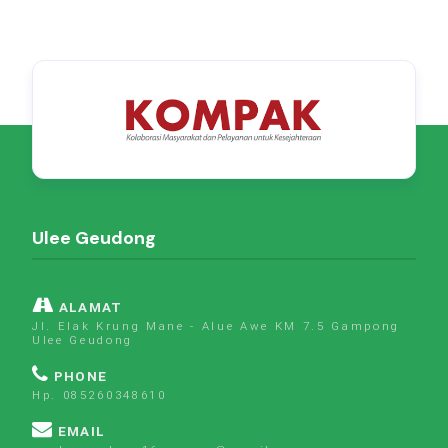
Ulee Geudong
ALAMAT
Jl. Elak Krung Mane - Alue Awe KM 7.5 Gampong
Ulee Geudong
PHONE
Hp. 085260348610
EMAIL