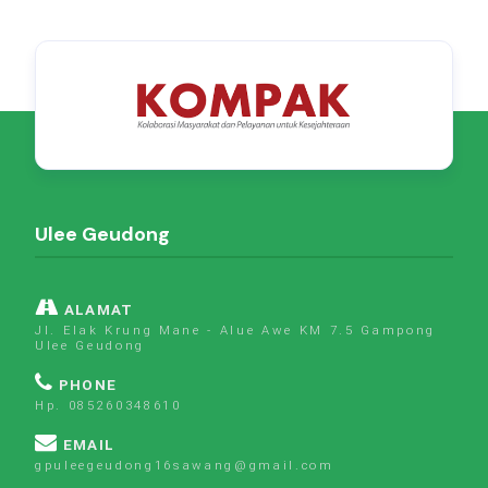
Ulee Geudong
ALAMAT
Jl. Elak Krung Mane - Alue Awe KM 7.5 Gampong
Ulee Geudong
PHONE
Hp. 085260348610
EMAIL
gpuleegeudong16sawang@gmail.com