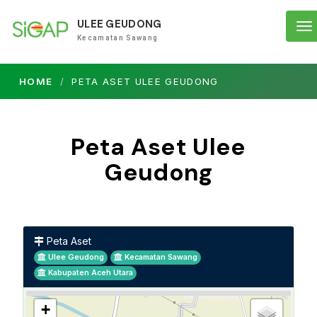
ULEE GEUDONG
To
Kecamatan Sawang
na
HOME
PETA ASET ULEE GEUDONG
Peta Aset Ulee
Geudong
Peta Aset
Ulee Geudong
Kecamatan Sawang
Kabupaten Aceh Utara
+