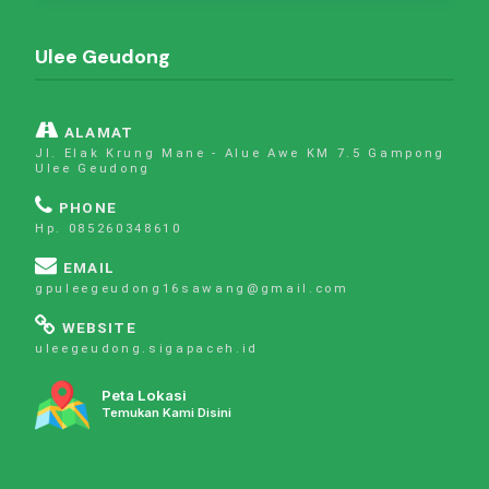
Ulee Geudong
ALAMAT
Jl. Elak Krung Mane - Alue Awe KM 7.5 Gampong
Ulee Geudong
PHONE
Hp. 085260348610
EMAIL
gpuleegeudong16sawang@gmail.com
WEBSITE
uleegeudong.sigapaceh.id
Peta Lokasi
Temukan Kami Disini