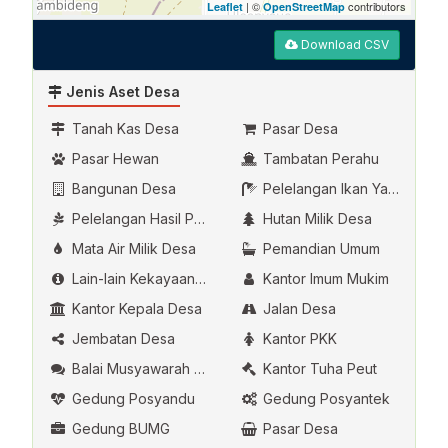
| ©
contributors
Leaflet
OpenStreetMap
Download CSV
Jenis Aset Desa
Tanah Kas Desa
Pasar Desa
Pasar Hewan
Tambatan Perahu
Bangunan Desa
Pelelangan Ikan Yang Dikelola Oleh Desa
Pelelangan Hasil Pertanian
Hutan Milik Desa
Mata Air Milik Desa
Pemandian Umum
Lain-lain Kekayaan Asli Desa
Kantor Imum Mukim
Kantor Kepala Desa
Jalan Desa
Jembatan Desa
Kantor PKK
Balai Musyawarah Desa
Kantor Tuha Peut
Gedung Posyandu
Gedung Posyantek
Gedung BUMG
Pasar Desa